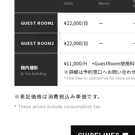
R
Stills
Movie
c
GUEST ROOM1
¥22,000/日
ー
GUEST ROOM2
¥22,000/日
ー
¥11,000/H +GuestRoom使用料
館内撮影
※詳細は予約窓口へお問い合わ
In the building
* Feel free to contact us for more info
※表記価格は消費税込み単価です。
* These prices include consumption tax.