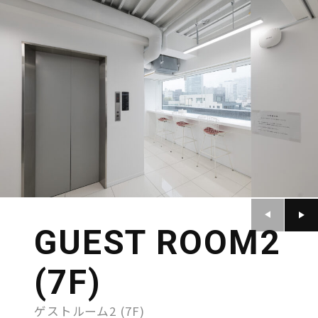
ACCESS MAP
COMPANY
RECRUIT
PRIVACY POLICY
GUEST ROOM2
(7F)
ゲストルーム2 (7F)