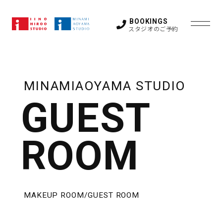
BOOKINGS
スタジオのご予約
STUDIO
MINAMIAOYAMA STUDIO
HIROO
GUEST
LOCATION SUPPORT
STUDIO
ROOM
FAQ
STUDIO 1
STUDIO 2
STUDIO 3
STUDIO 4
STUDIO 5
GUEST ROOM
OTHER SPACE
NEWS
ACCESS
MAKEUP ROOM/GUEST ROOM
MINAMI
CONTACT