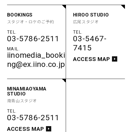
STUDIO
BOOKINGS
HIROO STUDIO
STUDIO A
STUDIO B
スタジオ・ロケのご予約
広尾スタジオ
STUDIO C
STUDIO D
STUDIO E
GUEST ROOM
PARKING
03-5786-2511
03-5467-
ACCESS
7415
iinomedia_booki
ACCESS MAP
ng@ex.iino.co.jp
MINAMIAOYAMA
STUDIO
南青山スタジオ
03-5786-2511
ACCESS MAP