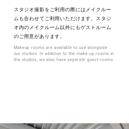
AOYAMA
スタジオ撮影をご利用の際にはメイクルー
STUDIO
ムも合わせてご利用いただけます。スタジ
BOOKINGS
HIROO STUDIO
オ内のメイクルーム以外にもゲストルーム
STUDIO A
STUDIO B
スタジオ・ロケのご予約
広尾スタジオ
STUDIO C
STUDIO D
のご用意があります。
STUDIO E
GUEST ROOM
PARKING
03-5786-2511
03-5467-
Makeup rooms are available to use alongside
our studios. In addition to the make-up rooms in
ACCESS
7415
the studios, we also have seperate guest rooms.
iinomedia_booki
ACCESS MAP
ng@ex.iino.co.jp
MINAMIAOYAMA
STUDIO
南青山スタジオ
03-5786-2511