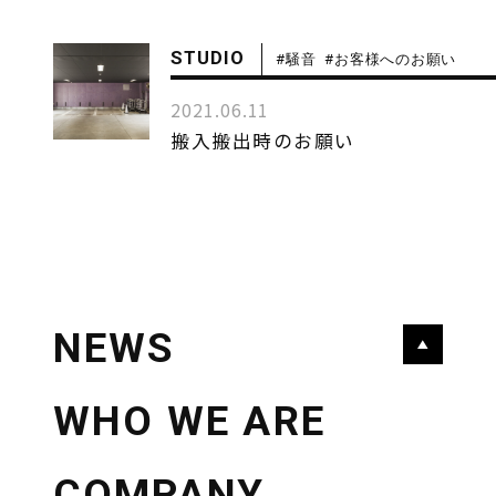
STUDIO
騒音
お客様へのお願い
2021.06.11
搬入搬出時のお願い
NEWS
P
a
g
WHO WE ARE
e
T
COMPANY
o